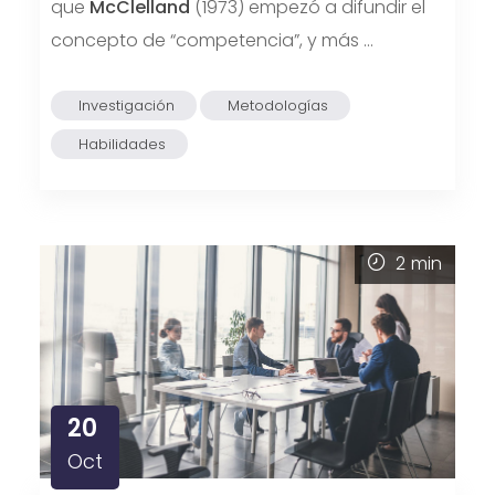
que
McClelland
(1973) empezó a difundir el
concepto de “competencia”, y más …
Investigación
Metodologías
Habilidades
2
min
20
Oct