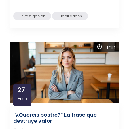
Investigación
Habilidades
1
min
27
Feb
“¿Queréis postre?” La frase que
destruye valor